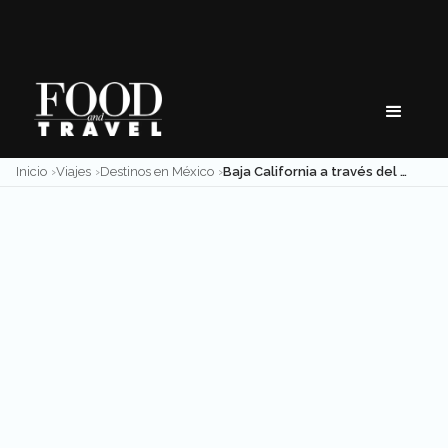
Skip
to
content
Inicio
Viajes
Destinos en México
Baja California a través del arte: descubre su lado creativo