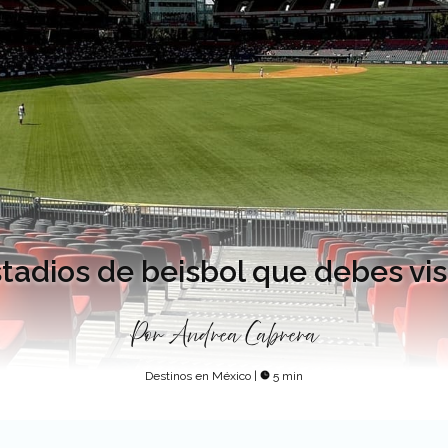
tadios de beisbol que debes vis
Por
Andrea Cabrera
Destinos en México
|
5 min