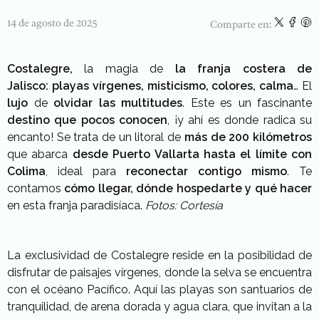
14 de agosto de 2025
Comparte en:
Costalegre,
la magia de
la franja costera de
Jalisco:
playas vírgenes, misticismo, colores, calma
… El
lujo
de
olvidar las multitudes
. Este es un fascinante
destino que pocos conocen
, ¡y ahí es donde radica su
encanto! Se trata de un litoral
de
más de 200 kilómetros
que abarca
desde Puerto Vallarta hasta el límite con
Colima
, ideal para
reconectar contigo mismo
. Te
contamos
cómo llegar, dónde hospedarte y qué hacer
en esta franja paradisíaca.
Fotos: Cortesía
La exclusividad de Costalegre reside en la posibilidad de
disfrutar de
paisajes vírgenes
, donde
la selva se encuentra
con el océano Pacífico
. Aquí
las playas son santuarios de
tranquilidad
, de arena dorada y agua clara, que
invitan a la