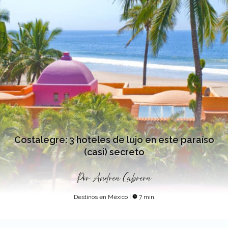
Costalegre: 3 hoteles de lujo en este paraíso
(casi) secreto
Por
Andrea Cabrera
Destinos en México
|
7 min