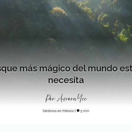
bosque más mágico del mundo est
necesita
Por
Aurora Yee
Destinos en México
|
5 min