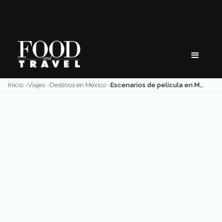
Skip
to
content
Inicio
Viajes
Destinos en México
Escenarios de película en México