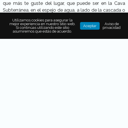
que más te guste del lugar, que puede ser en la Cava
Subterránea, en el espejo de agua, a lado de la cascada o
en el VIP de la Hacienda.
Utilizamos cookies para asegurar la
mejor experiencia en nuestro sitio web.
Aviso de
Aceptar
Si continúas utilizando este sitio
privacidad
asumiremos que estás de acuerdo.
Vivero > Hacienda San
Gabriel