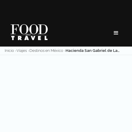
Skip
to
content
Inicio
Viajes
Destinos en México
Hacienda San Gabriel de Las Palmas: la gloria en la Tierra