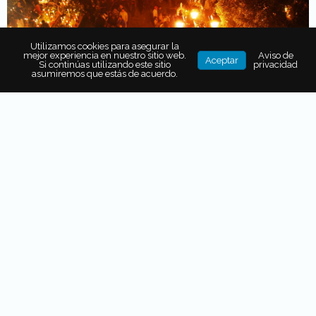
Utilizamos cookies para asegurar la
mejor experiencia en nuestro sitio web.
Aviso de
Aceptar
Si continúas utilizando este sitio
privacidad
asumiremos que estás de acuerdo.
Al sur de la Ciudad, en el camposanto de San Andrés
Mixquic, cientos de familias se reúnen a conmemorar el
Día de Muertos; decoran sus tumbas con calaveritas de
azúcar, platillos que amaban sus muertos, velas y pétalos
de cempasúchitl.
En las noches de festejo el ambiente se llena de júbilo,
dando paso a concursos de calaveras de cartón, música
de mariachis y danzas en torno al culto a los muertos.
San Miguel de Allende >
Guanajuato