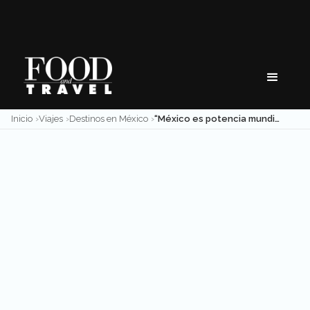
Skip
to
content
Inicio
Viajes
Destinos en México
“México es potencia mundial en turismo”: Enrique de la Madrid