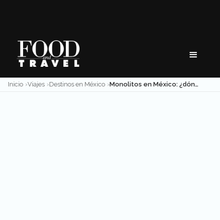
Skip
to
content
Inicio
Viajes
Destinos en México
Monolitos en México: ¿dónde ver estas maravillas de piedra?