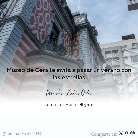
Museo de Cera te invita a pasar un verano con
las estrellas
Por
Ana Belén Ortiz
Destinos en México
|
3 min
31 de marzo de 2024
Comparte en: