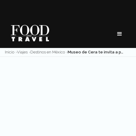
Skip
to
content
Inicio
Viajes
Destinos en México
Museo de Cera te invita a pasar un verano con las estrellas