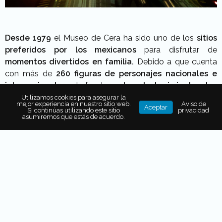
Desde 1979
el Museo de Cera ha sido uno de los
sitios
preferidos por los mexicanos
para disfrutar de
momentos divertidos en familia.
Debido a que cuenta
con más de
260 figuras de personajes nacionales e
internacionales
dedicados
al entretenimiento, los
espectáculos, la música, el deporte, la cultura, la
Utilizamos cookies para asegurar la
mejor experiencia en nuestro sitio web.
Aviso de
Aceptar
política, la historia, y hasta el terror
.
Si continúas utilizando este sitio
privacidad
asumiremos que estás de acuerdo.
En
14 salas ambientadas temáticamente
disfrutarás de
un recorrido que comienza con
personalidades
consagradas
como los
directores mexicanos
Alejandro González Iñárritu, Alfonso Cuarón,
Guillermo del Toro, pasando por la sala de artistas
como Vincent Van Gogh, Pablo Picasso, Salvador Dalí,
Diego Rivera y Frida Kahlo.