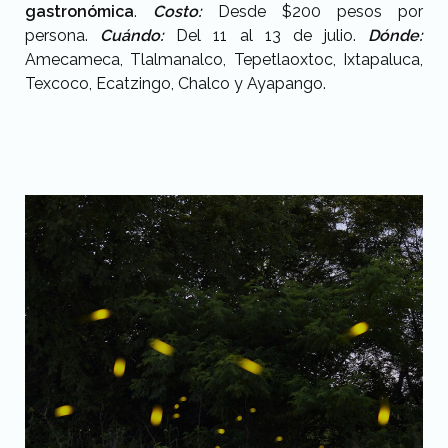
gastronómica
.
Costo:
Desde $200 pesos por
persona.
Cuándo:
Del 11 al 13 de julio.
Dónde:
Amecameca, Tlalmanalco, Tepetlaoxtoc, Ixtapaluca,
Texcoco, Ecatzingo, Chalco y Ayapango.