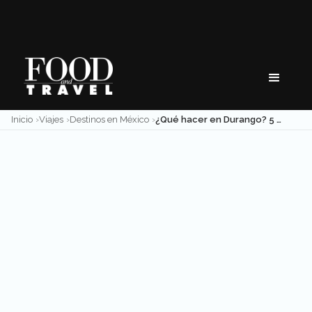
Skip
to
content
Inicio
Viajes
Destinos en México
¿Qué hacer en Durango? 5 atractivos culturales y de naturaleza