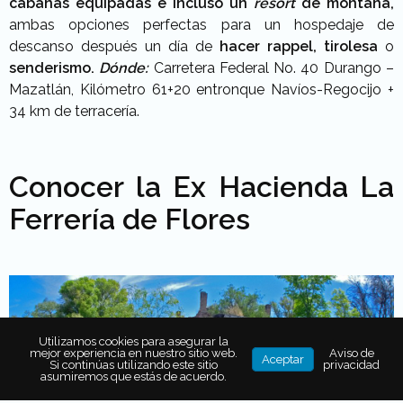
cabañas equipadas e incluso un
resort
de montaña,
ambas opciones perfectas para un hospedaje de
descanso después un día de
hacer rappel, tirolesa
o
senderismo.
Dónde:
Carretera Federal No. 40 Durango –
Mazatlán, Kilómetro 61+20 entronque Navíos-Regocijo +
34 km de terracería.
Conocer la Ex Hacienda La
Ferrería de Flores
Utilizamos cookies para asegurar la
mejor experiencia en nuestro sitio web.
Aviso de
Aceptar
Si continúas utilizando este sitio
privacidad
asumiremos que estás de acuerdo.