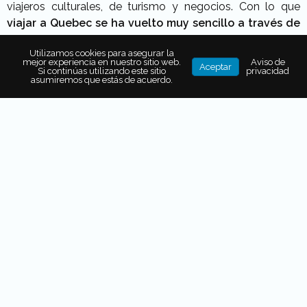
viajeros culturales, de turismo y negocios. Con lo que
viajar a Quebec se ha vuelto muy sencillo a través de
Air Canada
, aerolínea que con
2 frecuencias diarias y
Utilizamos cookies para asegurar la
en 5 horas de vuelo
, llega a Toronto en la región Este de
mejor experiencia en nuestro sitio web.
Aviso de
Aceptar
Si continúas utilizando este sitio
privacidad
Canadá, desde donde se puede realizar una
sencilla
asumiremos que estás de acuerdo.
conexión hacia Quebec, Montreal
y otros destinos en la
provincia.