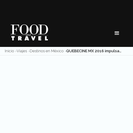
Skip
to
content
Inicio
Viajes
Destinos en México
QUEBECINE MX 2016 impulsa intercambio cultural