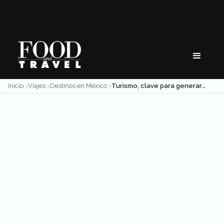
Skip
to
content
Inicio
Viajes
Destinos en México
Turismo, clave para generar desarrollo social en México