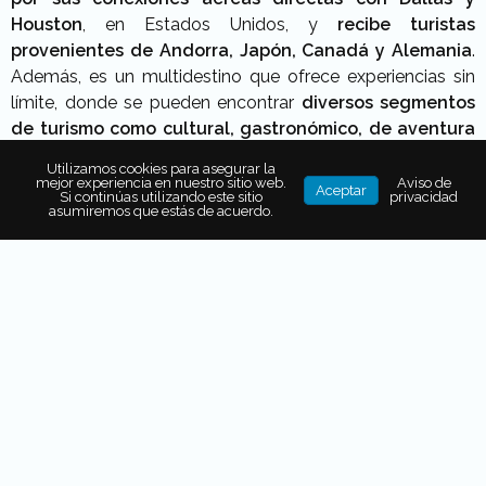
Houston
, en Estados Unidos, y
recibe turistas
provenientes de Andorra, Japón, Canadá y Alemania
.
Además, es un multidestino que ofrece experiencias sin
límite, donde se pueden encontrar
diversos segmentos
de turismo como cultural, gastronómico, de aventura
y de negocios
. A esto se puede sumar que del
14 al 16
Utilizamos cookies para asegurar la
de octubre el estado será la sede de la tercera Feria
mejor experiencia en nuestro sitio web.
Aviso de
Aceptar
Si continúas utilizando este sitio
privacidad
Nacional de Pueblos Mágicos.
asumiremos que estás de acuerdo.