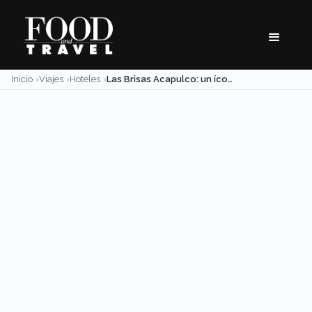
Skip
to
content
Inicio
Viajes
Hoteles
Las Brisas Acapulco: un ícono de la hospitalidad