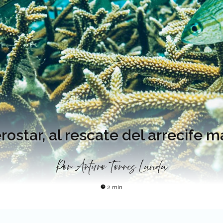
rostar, al rescate del arrecife 
Por
Arturo Torres Landa
2 min