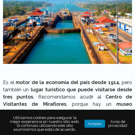
Es el
motor de la economía del país desde 1914,
pero
también un
lugar turístico que puede visitarse desde
tres puntos.
Recomendamos acudir al
Centro de
Visitantes de Miraflores
, porque hay un
museo
interactivo para conocer la historia
de la
construcción
Utilizamos cookies para asegurar la
del Canal
y, además, puedes ver las esclusas en acción.
mejor experiencia en nuestro sitio web.
Aviso de
Aceptar
El recorrido dura aproximadamente dos horas y
el
Si continúas utilizando este sitio
privacidad
asumiremos que estás de acuerdo.
acceso cuesta $20 USD
para extranjeros.