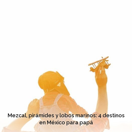
Mezcal, pirámides y lobos marinos: 4 destinos
en México para papá