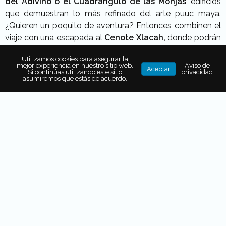
del Adivino o el Cuadrángulo de las Monjas
, edificios
que demuestran lo más refinado del arte puuc maya.
¿Quieren un poquito de aventura? Entonces combinen el
viaje con una escapada al
Cenote Xlacah,
donde podrán
nadar, bucear y hacer rappel. ¿Hambre después de
Utilizamos cookies para asegurar la
sumergirse? Allí mismo hay un restaurante y un bar.
mejor experiencia en nuestro sitio web.
Aviso de
Aceptar
Si continúas utilizando este sitio
privacidad
asumiremos que estás de acuerdo.
Oaxaca: para salir de
compras y de tragos