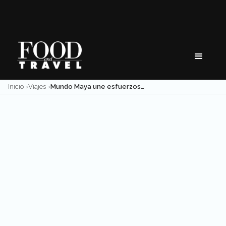
Skip
to
content
Inicio
Viajes
Mundo Maya une esfuerzos para reactivar el turismo