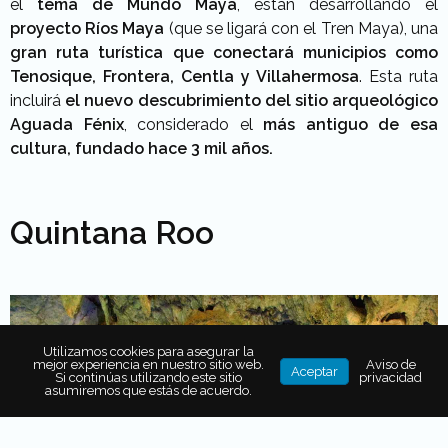
el
tema de Mundo Maya
, están desarrollando el
proyecto Ríos Maya
(que se ligará con el Tren Maya), una
gran ruta turística que conectará municipios como
Tenosique, Frontera, Centla y Villahermosa
. Esta ruta
incluirá
el nuevo descubrimiento del sitio arqueológico
Aguada Fénix
, considerado el
más antiguo de esa
cultura, fundado hace 3 mil años.
Quintana Roo
Utilizamos cookies para asegurar la
mejor experiencia en nuestro sitio web.
Aviso de
Aceptar
Si continúas utilizando este sitio
privacidad
asumiremos que estás de acuerdo.