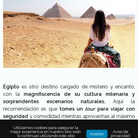
Egipto
es otro destino cargado de misterio y encanto,
con la
magnifiscencia de su cultura milenaria y
sorprendentes escenarios naturales.
Aquí la
recomendación es que
tomes un
tour
para viajar con
seguridad
y comodidad mientras aprovechas al máximo
los
atractivos de ciudades como Guiza, El Cairo,
Utilizamos cookies para asegurar la
Alejandría, Asuán o Sharm El Sheij.
Civitatis
es una
mejor experiencia en nuestro sitio web.
Aviso de
Aceptar
Si continúas utilizando este sitio
privacidad