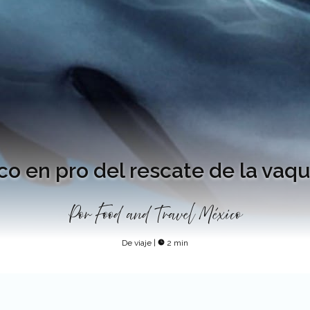
o en pro del rescate de la vaqu
Por
Food and Travel México
De viaje
|
2 min