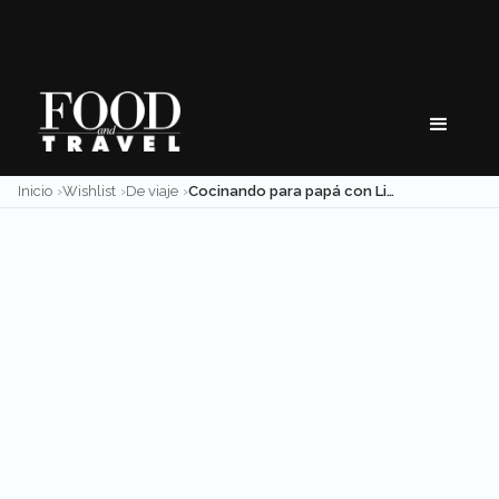
Skip
to
content
Inicio
Wishlist
De viaje
Cocinando para papá con Lincoln Navigator y Abel Hernández