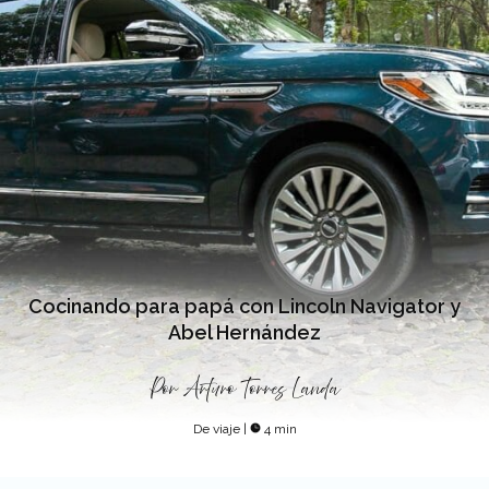
Cocinando para papá con Lincoln Navigator y
Abel Hernández
Por
Arturo Torres Landa
De viaje
|
4 min