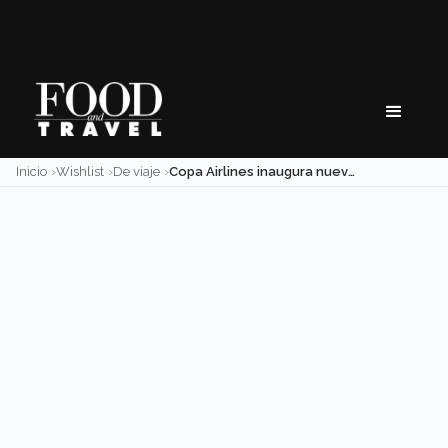
Skip
to
content
Inicio
Wishlist
De viaje
Copa Airlines inaugura nueva ruta entre Panamá y Mendoza