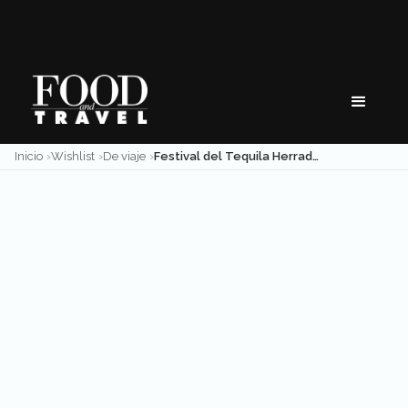
Skip
to
content
Inicio
Wishlist
De viaje
Festival del Tequila Herradura en Interjet