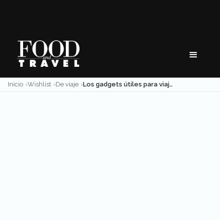
Skip
to
content
Inicio
Wishlist
De viaje
Los gadgets útiles para viajar que querrás en tu próxima escapada