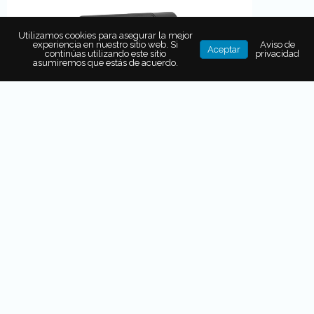
Utilizamos cookies para asegurar la mejor
experiencia en nuestro sitio web. Si
Aviso de
Aceptar
continúas utilizando este sitio
privacidad
asumiremos que estás de acuerdo.
Punto de acceso WiFi portátil
4G LTE
Viajar no tiene por qué significar desconexión.
Este
punto de acceso WiFi portátil 4G LTE
es
uno de los
gadgets
útiles para viajar
más
valorados por quienes trabajan en remoto o
desean estar siempre conectados. Solo