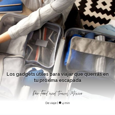
Los gadgets útiles para viajar que querrás en
tu próxima escapada
Por
Food and Travel México
De viaje
|
4 min