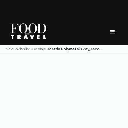
Skip
to
content
Inicio
Wishlist
De viaje
Mazda Polymetal Gray, recorriendo el camino con estilo