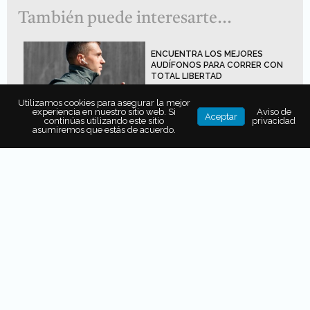
También puede interesarte...
ENCUENTRA LOS MEJORES
AUDÍFONOS PARA CORRER CON
TOTAL LIBERTAD
Utilizamos cookies para asegurar la mejor
experiencia en nuestro sitio web. Si
Aviso de
Aceptar
continúas utilizando este sitio
privacidad
5 RAZONES POR LAS QUE
asumiremos que estás de acuerdo.
GALAXY Z FOLD 8 DE SAMSUNG
SERÁ TU MEJOR COMPAÑERO DE
VIAJE
VACACIONES EN CASA: UNA
LISTA DE PRODUCTOS QUE
TRANSFORMARÁ TU DESCANSO