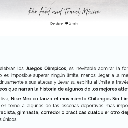
Por
Food and Travel México
De viaje
|
2 min
elebran los
Juegos Olímpicos
, es inevitable admirar la f
o es imposible superar ningún límite, menos llegar a la 
uamente a sus atletas y llevar su espíritu al límite a travé
eos que narran la historia de algunos de los mejores atl
tiva,
Nike México lanza el movimiento Chilangos Sin Lím
as en torno a algunas de las escenas deportivas más impor
vadista, gimnasta, corredor o practicas cualquier otro d
s únicos.