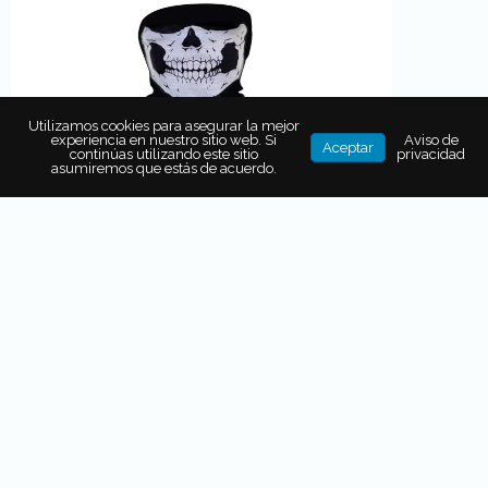
Utilizamos cookies para asegurar la mejor
experiencia en nuestro sitio web. Si
Aviso de
Aceptar
continúas utilizando este sitio
privacidad
asumiremos que estás de acuerdo.
Tatuo Set de Guantes de
Esqueleto + Máscara
Un conjunto coordinado que cubre manos y
rostro para lograr un efecto completo. Práctico y
escalofriante, ideal para Halloween.
¿Por qué comprar?
Ofrece un
look
coherente y profesional sin