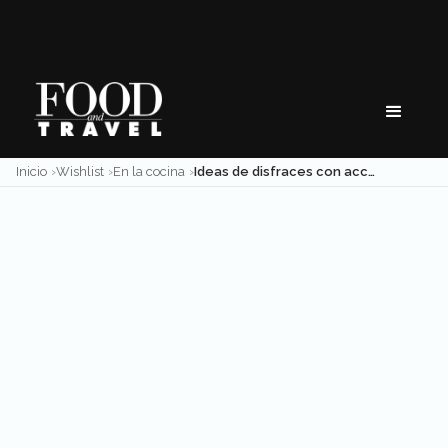
Skip
to
content
Inicio
Wishlist
En la cocina
Ideas de disfraces con accesorios llamativos para adultos