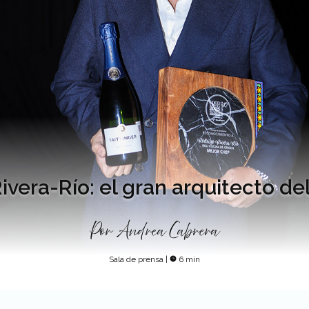
ivera-Río: el gran arquitecto de
Por
Andrea Cabrera
Sala de prensa
|
6 min