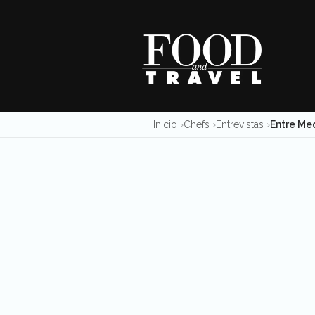
Skip
to
content
Inicio
Chefs
Entrevistas
Entre Med