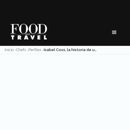
Skip
to
content
Inicio
Chefs
Perfiles
Isabel Coss, la historia de una repostera mexicana en Nueva York