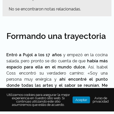
No se encontraron notas relacionadas.
Formando una trayectoria
Entró a Pujol a los 17 años
y empezó en la cocina
salada, pero pronto se dio cuenta de que
había más
espacio para ella en el mundo dulce.
Así, Isabel
Coss encontró su verdadero camino: «Soy una
persona muy enérgica y
ahí encontré el punto
donde todas las artes y el sabor se reunían.
Me
enfoqué al lado dulce y ahí encontré la
Utilizamos cookies para asegurar la mejor
independencia
y los sabores que me gustaban.
experiencia en nuestro sitio web. Si
Aviso de
Aceptar
continúas utilizando este sitio
privacidad
Además, los equipos por lo regular son mas
asumiremos que estás de acuerdo.
pequeños y eso es
algo que te da más libertad