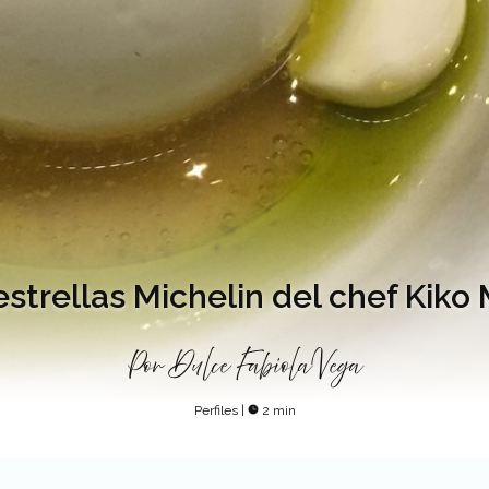
estrellas Michelin del chef Kiko
Por
Dulce Fabiola Vega
Perfiles
|
2 min