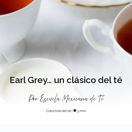
Earl Grey… un clásico del té
Por
Escuela Mexicana de Té
Columna del té
|
3 min