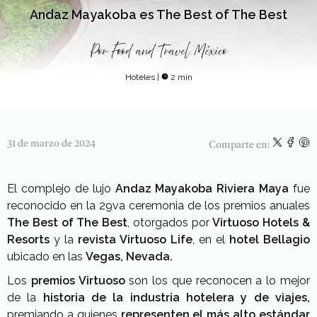
Andaz Mayakoba es The Best of The Best
Por
Food and Travel México
Hoteles
|
2 min
31 de marzo de 2024
Comparte en:
El complejo de lujo
Andaz Mayakoba Riviera Maya
fue
reconocido en la 29va ceremonia de los premios anuales
The Best of The Best
, otorgados por
Virtuoso Hotels &
Resorts
y la
revista Virtuoso Life
, en el
hotel Bellagio
ubicado en las
Vegas, Nevada.
Los
premios Virtuoso
son los que reconocen a lo mejor
de la
historia de la industria hotelera y de viajes,
premiando a quienes
representen el más alto estándar