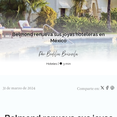
Belmond renueva sus joyas hoteleras en
México
Por
Bedilia Brizuela
Hoteles
|
3 min
31 de marzo de 2024
Comparte en: