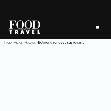
Skip
to
content
Inicio
Viajes
Hoteles
Belmond renueva sus joyas hoteleras en México