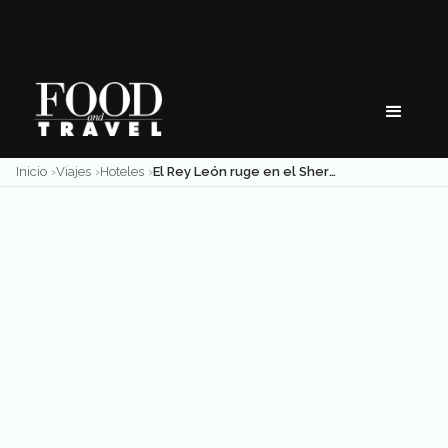
Skip
to
content
Inicio
Viajes
Hoteles
El Rey León ruge en el Sheraton María Isabel