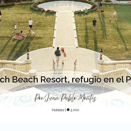
h Beach Resort, refugio en el P
Por
Juan Pablo Montes
Hoteles
|
5 min