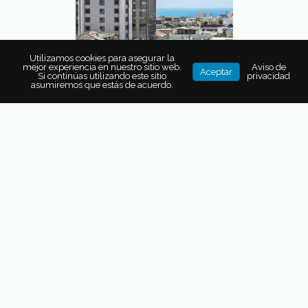
Utilizamos cookies para asegurar la
mejor experiencia en nuestro sitio web.
Aviso de
Aceptar
Si continúas utilizando este sitio
privacidad
asumiremos que estás de acuerdo.
La piscina infinita en la azotea de este edificio modernista
con influencias renacentistas ofrece las mejores vistas a
Tel Aviv. Las habitaciones “clásicas” de Norman Hotel Tel
Aviv (la primera categoría) están subestimadas, ya que
ofrecen todo lo necesario para disfrutar una estadía de
lujo. Norman Hotel se luce con sus espacios comunes, el
bar y el restaurante: deléitate con un aperitivo en Library
Bar, antes de cenar en el restaurante The Norman, que
sirve un menú mediterráneo francés en un hermoso jardín