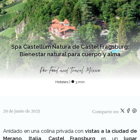
Spa Castellum Natura de Castel Fragsburg:
Bienestar natural para cuerpo y alma
Por
Food and Travel México
Hoteles
|
3 min
29 de junio de 2025
Comparte en:
Anidado en una colina privada con
vistas a la ciudad de
Merano, Italia, Castel Fragsburg
es un
lugar