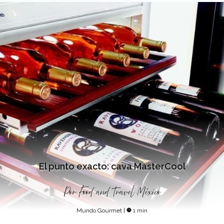
El punto exacto: cava MasterCool
Por
Food and Travel México
Mundo Gourmet
|
1 min