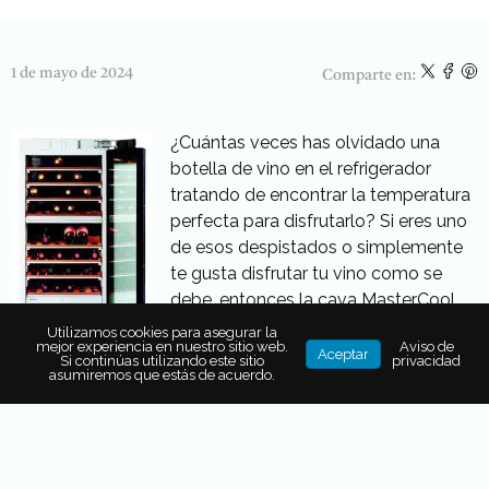
1 de mayo de 2024
Comparte en:
¿Cuántas veces has olvidado una
botella de vino en el refrigerador
tratando de encontrar la temperatura
perfecta para disfrutarlo? Si eres uno
de esos despistados o simplemente
te gusta disfrutar tu vino como se
debe, entonces la cava MasterCool
de la marca Miele es ideal para ti.
Utilizamos cookies para asegurar la
mejor experiencia en nuestro sitio web.
Aviso de
Aceptar
Gracias a sus aditamentos de
Si continúas utilizando este sitio
privacidad
asumiremos que estás de acuerdo.
tecnología de punta, tales como sus
repisas de madera de acacia que
reducen la vibración de las botellas y
sus paneles de control de