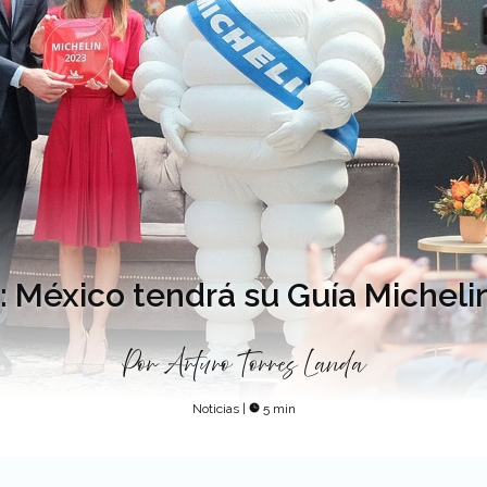
al: México tendrá su Guía Micheli
Por
Arturo Torres Landa
Noticias
|
5 min