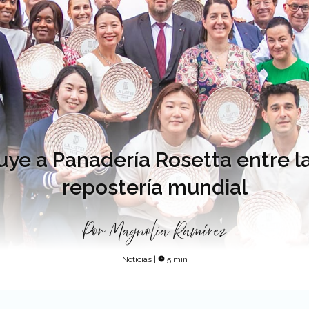
luye a Panadería Rosetta entre la
repostería mundial
Por
Magnolia Ramírez
Noticias
|
5 min