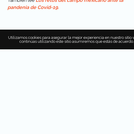
También lee
Los retos del campo mexicano ante la
pandenia de Covid-19.
Utilizamos cookies para asegurar la mejor experiencia en nuestro sitio 
continúas utilizando este sitio asumiremos que estás de acuerdo.
SOBRE EL AUTOR
Food and Travel México
La primera revista de gastronomía y viajes que, a
través de entretenidos y deliciosos relatos, nos
muestra la historia, la cultura y los secretos de
diversos rincones del mundo.