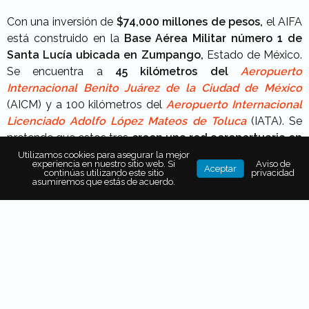
Con una inversión de
$74,000 millones de pesos,
el AIFA
está construido en la
Base Aérea Militar número 1 de
Santa Lucía ubicada en Zumpango,
Estado de México.
Se encuentra a
45 kilómetros del
Aeropuerto
Internacional Benito Juárez de la Ciudad de México
(AICM) y a 100 kilómetros del
Aeropuerto Internacional
Licenciado Adolfo López Mateos de Toluca
(IATA). Se
pretende que estos tres
creen una red aeroportuaria en
la zona metropolitana de Ciudad de México.
Utilizamos cookies para asegurar la mejor
experiencia en nuestro sitio web. Si
Aviso de
Aceptar
continúas utilizando este sitio
privacidad
Con el fin de mantener la
eficiencia, la funcionalidad y
asumiremos que estás de acuerdo.
la innovación,
el problema de la saturación aérea se
espera quede resuelta de una forma ordenada y
sencilla
con el apoyo de los
ingenieros de la Secretaría
de la Defensa Nacional
(SEDENA). También se procura
mejorar la conectividad del Sistema Aeroportuario
Nacional,
la calidad de los servicios y reforzar la
economía local y nacional.