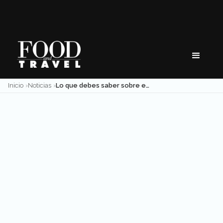
Skip
to
content
Inicio
Noticias
Lo que debes saber sobre el nuevo aeropuerto en Santa Lucía