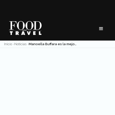
Skip
to
content
Inicio
Noticias
Manoella Buffara es la mejor chef de América Latina 2022