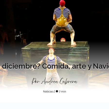
 diciembre? Comida, arte y Nav
Por
Andrea Cabrera
Noticias
|
7 min