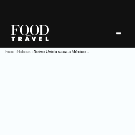
Skip
to
content
Inicio
Noticias
Reino Unido saca a México de la «Lista roja» por riesgo de Covid-19