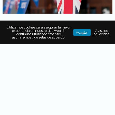
Utilizamos cookies para asegurar la mejor
experiencia en nuestro sitio web. Si
Aviso de
Aceptar
continúas utilizando este sitio
privacidad
asumiremos que estás de acuerdo.
También puede interesarte...
DÍA DE LA PACHAMAMA: QUÉ ES
Y CÓMO SE CELEBRA ESTA
TRADICIÓN
LA PRIMERA AEROLÍNEA
MEXICANA QUE OFRECERÁ
INTERNET DE STARLINK
DE NAURU A NAOERO: EL
TERCER PAÍS MÁS PEQUEÑO DEL