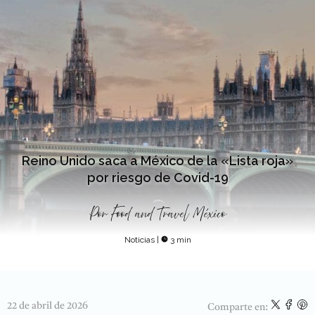
Reino Unido saca a México de la «Lista roja»
por riesgo de Covid-19
Por
Food and Travel México
Noticias
|
3 min
22 de abril de 2026
Comparte en: