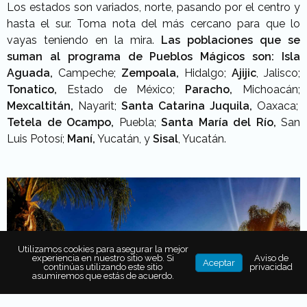
Los estados son variados, norte, pasando por el centro y
hasta el sur. Toma nota del más cercano para que lo
vayas teniendo en la mira.
Las poblaciones que se
suman al programa de Pueblos Mágicos son:
Isla
Aguada,
Campeche;
Zempoala,
Hidalgo;
Ajijic
, Jalisco;
Tonatico,
Estado de México;
Paracho,
Michoacán;
Mexcaltitán,
Nayarit;
Santa Catarina Juquila,
Oaxaca;
Tetela de Ocampo,
Puebla;
Santa María del Río,
San
Luis Potosí;
Maní,
Yucatán, y
Sisal
, Yucatán.
Utilizamos cookies para asegurar la mejor
experiencia en nuestro sitio web. Si
Aviso de
Aceptar
continúas utilizando este sitio
privacidad
asumiremos que estás de acuerdo.