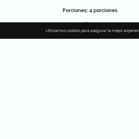
Porciones: 4 porciones
Ingredientes:
Utilizamos cookies para asegurar la mejor experien
400 g de boquerones o char
150 g de harina de trigo
½ cdta. de comino molido
½ cdta. de semillas de cilan
¼ cdta. de pimienta de cay
¾ cdta. de sal
¼ cdta. de pimienta negra r
1 l de aceite vegetal
Mitades de limón, para servi
Procedimiento:
Combinar la harina, las espe