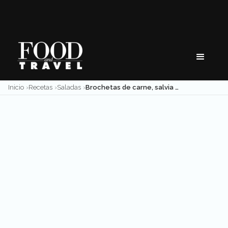
Skip
to
content
Inicio
Recetas
Saladas
Brochetas de carne, salvia y manzana